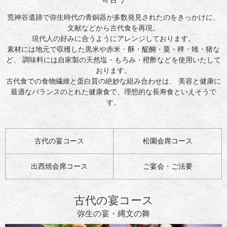
荒神谷遺跡で弥生時代の青銅器が多数発見されたのをきっかけに、
文献などから古代食を再現。
現代人の好みに合うようにアレンジしております。
素材には地元で収穫した黒米や赤米・酥・醍醐・粟・稗・雉・猪な
ど、
調味料には自家製の天然塩・もろみ・橙酢などを使用いたして
おります。
古代食での食物繊維と蛋白質の絶妙な組み合わせは、
美容と健康に
最適なバランスのとれた健康食で、理想的な長寿食といえそうで
す。
古代の宴コース
松園会席コース
出西焼会席コース
ご宴会・ご法要
古代の宴コース
弥生の宴・縄文の舞