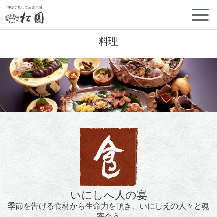
神話が息づく出雲ノ国 古代ロマンの宿 松園
料理
いにしへ人の宴
季節を告げる食材から生命力を頂き、いにしえの人々と魂
寄合う