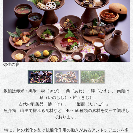
弥生の宴
穀類は赤米・黒米・黍（きび）・粟（あわ）・稗（ひえ）、 肉類は
猪（いのしし）・雉（きじ）
古代の乳製品「酥（そ）」・「醍醐（だいご）」、
魚介類、山里で採れる食材など、40～50種類の素材を使って調理し
ております。
特に、体の老化を防ぐ抗酸化作用の働きがあるアントシアニンを多